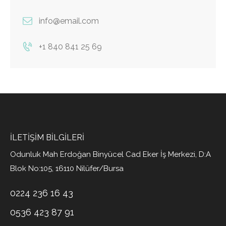
info@email.com
+1 840 841 25 69
İLETIŞIM BILGILERI
Odunluk Mah Erdoğan Binyücel Cad Eker İş Merkezi, D:A
Blok No:105, 16110 Nilüfer/Bursa
0224 236 16 43
0536 423 87 91