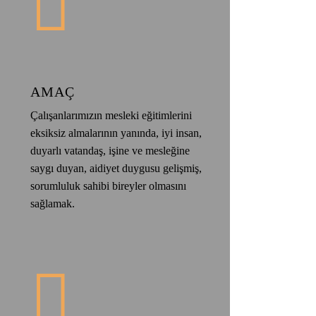
AMAÇ
Çalışanlarımızın mesleki eğitimlerini
eksiksiz almalarının yanında, iyi insan,
duyarlı vatandaş, işine ve mesleğine
saygı duyan, aidiyet duygusu gelişmiş,
sorumluluk sahibi bireyler olmasını
sağlamak.