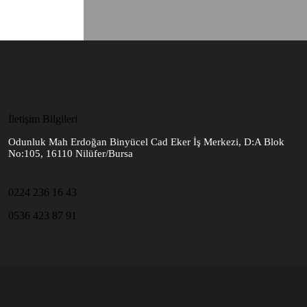
İletişim Bilgileri
Odunluk Mah Erdoğan Binyücel Cad Eker İş Merkezi, D:A Blok
No:105, 16110 Nilüfer/Bursa
0224 236 16 43
0536 423 87 91