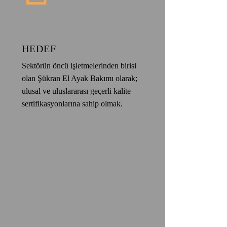
HEDEF
Sektörün öncü işletmelerinden birisi
olan Şükran El Ayak Bakımı olarak;
ulusal ve uluslararası geçerli kalite
sertifikasyonlarına sahip olmak.