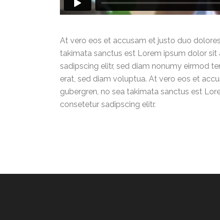
At vero eos et accusam et justo duo dolores
takimata sanctus est Lorem ipsum dolor sit
sadipscing elitr, sed diam nonumy eirmod t
erat, sed diam voluptua. At vero eos et accu
gubergren, no sea takimata sanctus est Lor
consetetur sadipscing elitr.